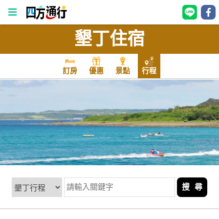
墾丁住宿
四
方
通
訂房
優惠
景點
行程
行
訂
房
台
灣
訂
房
搜 尋
直接跟飯店訂房
HOT