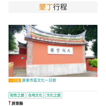
墾丁
行程
特
色
民
宿
全
球
租
車
網
紅
屏東市區文化一日遊
一日遊
帶
你
玩
知性之旅
在地文化
文化之旅
⫯
屏東縣