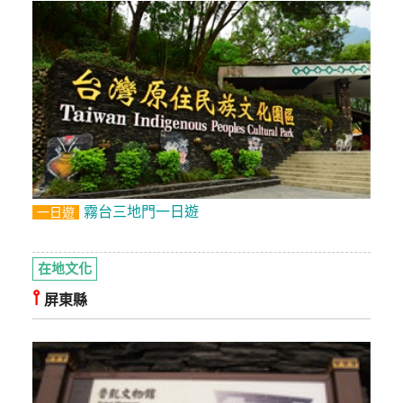
霧台三地門一日遊
一日遊
在地文化
⫯
屏東縣