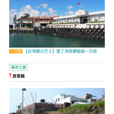
管
理
會
員
帳
戶
【台灣觀光巴士】墾丁海陸體驗線一日遊
一日遊
客
海洋之旅
服
⫯
屏東縣
聯
絡
單
Line
線