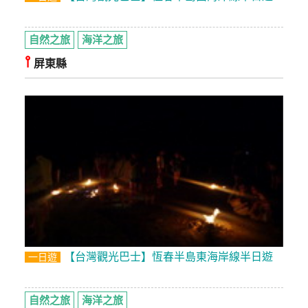
廠
自然之旅
海洋之旅
商
⫯
合
屏東縣
作
旅
伴
計
劃
商
品
宣
【台灣觀光巴士】恆春半島東海岸線半日遊
一日遊
傳
自然之旅
海洋之旅