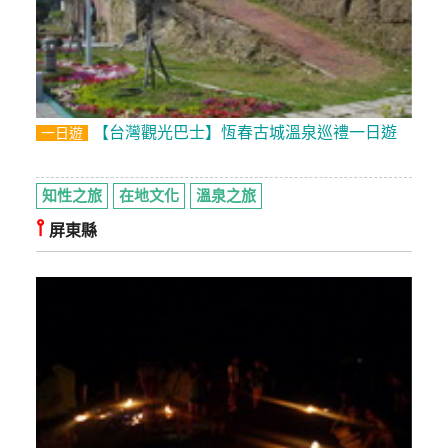
上
客
服
【台灣觀光巴士】恆春古城溫泉巡禮一日遊
一日遊
紅
利
查
知性之旅
在地文化
溫泉之旅
詢
⫯
屏東縣
訂
房
Q&A
國
旅
卡