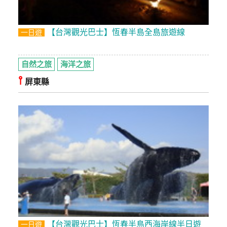
訂
房
【台灣觀光巴士】恆春半島全島旅遊線
一日遊
請
自然之旅
海洋之旅
款
⫯
收
屏東縣
據
合
作
提
案
飯
店
合
作
【台灣觀光巴士】恆春半島西海岸線半日遊
一日遊