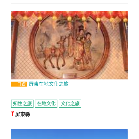
玩
樂
地
圖
顧
客
服
務
顧
屏東在地文化之旅
一日遊
客
滿
意
知性之旅
在地文化
文化之旅
度
⫯
屏東縣
訂
單