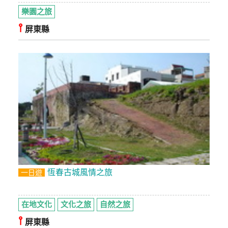
樂園之旅
⫯
屏東縣
恆春古城風情之旅
一日遊
在地文化
文化之旅
自然之旅
⫯
屏東縣